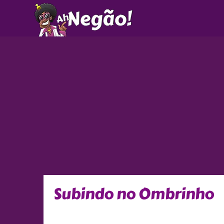
Ir
para
o
conteúdo
Subindo no Ombrinho