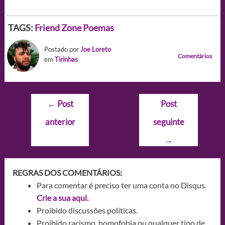
TAGS:
Friend Zone
Poemas
Postado por
Joe Loreto
Comentários
em
Tirinhas
Navegação
←
Post
Post
de
anterior
seguinte
Post
→
REGRAS DOS COMENTÁRIOS:
Para comentar é preciso ter uma conta no Disqus.
Crie a sua aqui.
Proibido discussões políticas.
Proibido racismo, homofobia ou qualquer tipo de