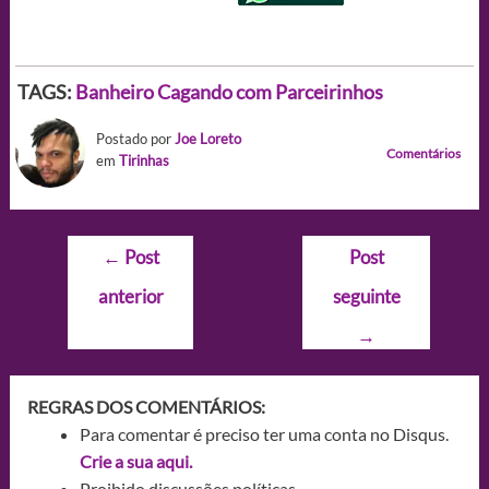
TAGS:
Banheiro
Cagando com Parceirinhos
Postado por
Joe Loreto
Comentários
em
Tirinhas
Navegação
←
Post
Post
de
anterior
seguinte
Post
→
REGRAS DOS COMENTÁRIOS:
Para comentar é preciso ter uma conta no Disqus.
Crie a sua aqui.
Proibido discussões políticas.