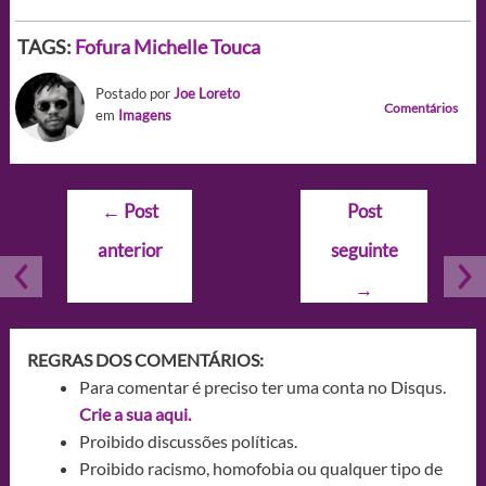
TAGS:
Fofura
Michelle
Touca
Postado por
Joe Loreto
Comentários
em
Imagens
Navegação
←
Post
Post
de
anterior
seguinte
Post
→
REGRAS DOS COMENTÁRIOS:
Para comentar é preciso ter uma conta no Disqus.
Crie a sua aqui.
Proibido discussões políticas.
Proibido racismo, homofobia ou qualquer tipo de