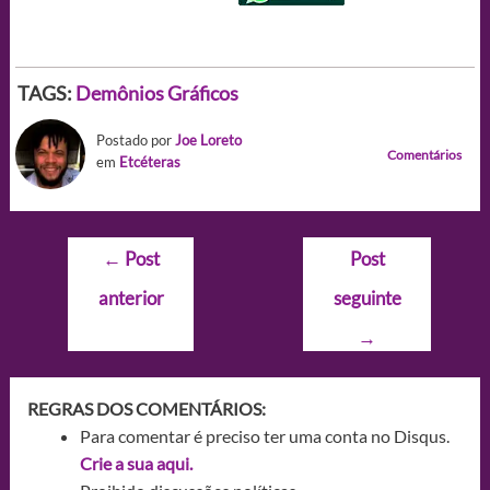
TAGS:
Demônios
Gráficos
Postado por
Joe Loreto
Comentários
em
Etcéteras
Navegação
←
Post
Post
de
anterior
seguinte
Post
→
REGRAS DOS COMENTÁRIOS:
Para comentar é preciso ter uma conta no Disqus.
Crie a sua aqui.