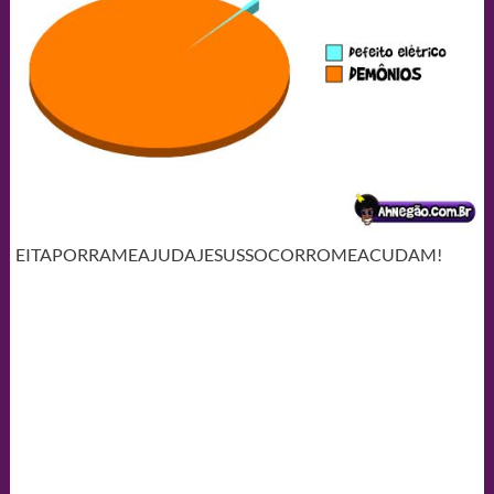
EITAPORRAMEAJUDAJESUSSOCORROMEACUDAM!