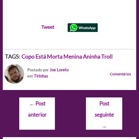
Tweet
TAGS:
Copo
Está Morta Menina Aninha
Troll
Postado por
Joe Loreto
Comentários
em
Tirinhas
Navegação
←
Post
Post
de
anterior
seguinte
Post
→