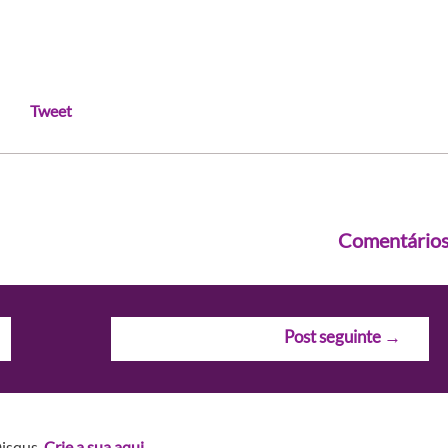
Tweet
Comentário
Post seguinte
→
Disqus.
Crie a sua aqui.