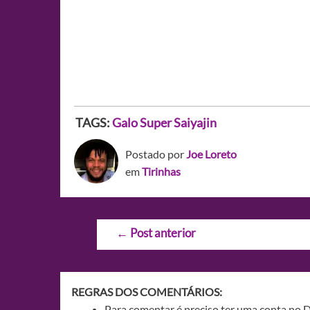
TAGS:
Galo Super Saiyajin
Postado por
Joe Loreto
em
Tirinhas
Navegação
←
Post anterior
de
Post
REGRAS DOS COMENTÁRIOS:
Para comentar é preciso ter uma conta no 