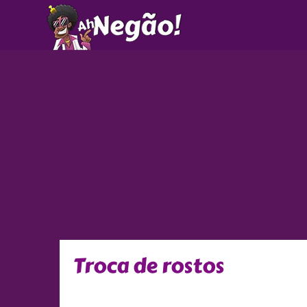
Ir
para
o
conteúdo
Troca de rostos