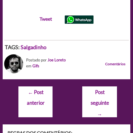
Tweet
TAGS:
Salgadinho
Postado por
Joe Loreto
Comentários
em
Gifs
Navegação
←
Post
Post
de
anterior
seguinte
Post
→
REGRAS DOS COMENTÁRIOS: