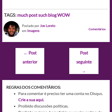
TAGS:
much post
such blog
WOW
Postado por
Joe Loreto
Comentários
em
Imagens
Navegação
←
Post
Post
de
anterior
seguinte
Post
→
REGRAS DOS COMENTÁRIOS:
Para comentar é preciso ter uma conta no Disqus.
Crie a sua aqui.
Proibido discussões políticas.