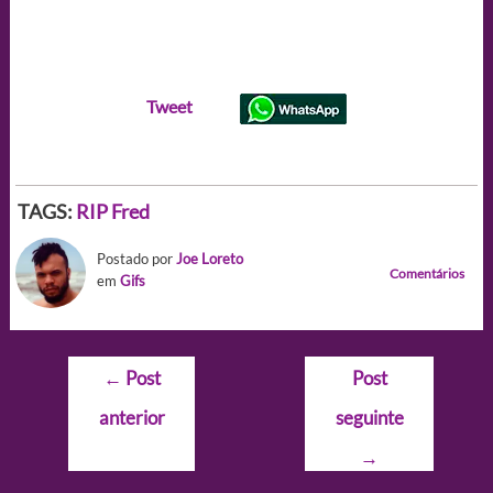
Tweet
TAGS:
RIP Fred
Postado por
Joe Loreto
Comentários
em
Gifs
Navegação
←
Post
Post
de
anterior
seguinte
Post
→