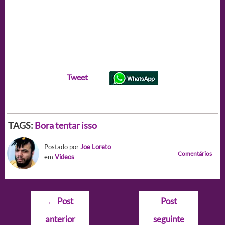
Tweet
TAGS:
Bora tentar isso
Postado por
Joe Loreto
Comentários
em
Videos
Navegação
←
Post
Post
de
anterior
seguinte
Post