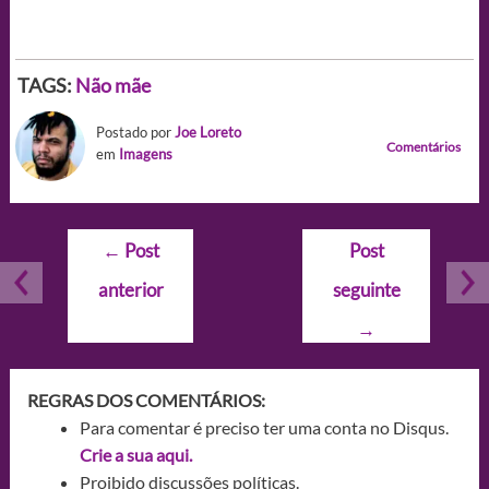
TAGS:
Não mãe
Postado por
Joe Loreto
Comentários
em
Imagens
Navegação
←
Post
Post
de
anterior
seguinte
Post
→
REGRAS DOS COMENTÁRIOS:
Para comentar é preciso ter uma conta no Disqus.
Crie a sua aqui.
Proibido discussões políticas.