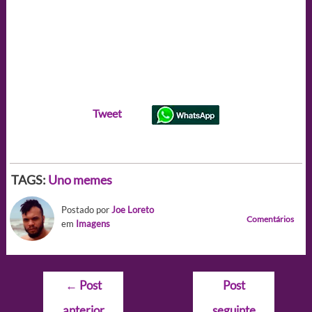
Tweet
TAGS:
Uno memes
Postado por
Joe Loreto
Comentários
em
Imagens
Navegação
←
Post
Post
de
anterior
seguinte