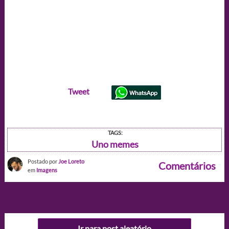
Tweet
TAGS:
Uno memes
Postado por
Joe Loreto
Comentários
em
Imagens
Ir para post aleatório