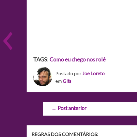
TAGS:
Como eu chego nos rolê
Postado por
Joe Loreto
em
Gifs
Navegação
←
Post anterior
de
Post
REGRAS DOS COMENTÁRIOS: