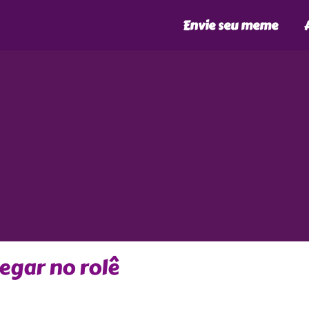
Envie seu meme
hegar no rolê