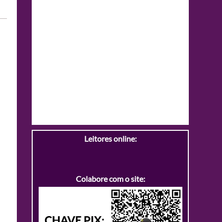
Leitores online:
Colabore com o site: