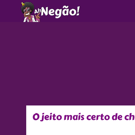
Ir
para
o
conteúdo
O jeito mais certo de c