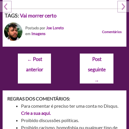
TAGS:
Vai morrer certo
Postado por
Joe Loreto
Comentários
em
Imagens
Navegação
←
Post
Post
de
anterior
seguinte
Post
→
REGRAS DOS COMENTÁRIOS:
Para comentar é preciso ter uma conta no Disqus.
Crie a sua aqui.
Proibido discussões políticas.
Proibido racismo, homofobia ou qualquer tipo de