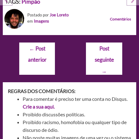
TAGS:
Pimpão
Postado por
Joe Loreto
Comentários
em
Imagens
Navegação
←
Post
Post
de
anterior
seguinte
Post
→
REGRAS DOS COMENTÁRIOS:
Para comentar é preciso ter uma conta no Disqus.
Crie a sua aqui.
Proibido discussões políticas.
Proibido racismo, homofobia ou qualquer tipo de
discurso de ódio.
Não poste muitas imagens de uma vez ou o sistema