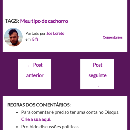
TAGS:
Meu tipo de cachorro
Postado por
Joe Loreto
Comentários
em
Gifs
Navegação
←
Post
Post
de
anterior
seguinte
Post
→
REGRAS DOS COMENTÁRIOS:
Para comentar é preciso ter uma conta no Disqus.
Crie a sua aqui.
Proibido discussões políticas.