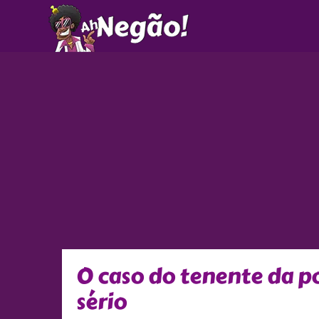
Ir
para
o
conteúdo
O caso do tenente da po
sério