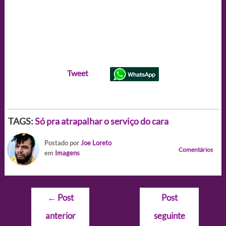
Tweet
TAGS:
Só pra atrapalhar o serviço do cara
Postado por
Joe Loreto
Comentários
em
Imagens
Navegação
←
Post
Post
de
anterior
seguinte
Post