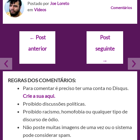
Postado por
Joe Loreto
Comentários
em
Videos
Navegação
←
Post
Post
de
anterior
seguinte
Post
→
REGRAS DOS COMENTÁRIOS:
Para comentar é preciso ter uma conta no Disqus.
Crie a sua aqui.
Proibido discussões políticas.
Proibido racismo, homofobia ou qualquer tipo de
discurso de ódio.
Não poste muitas imagens de uma vez ou o sistema
pode considerar spam.