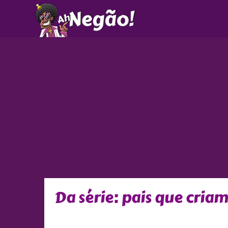
Ir
para
o
conteúdo
Da série: pais que criam