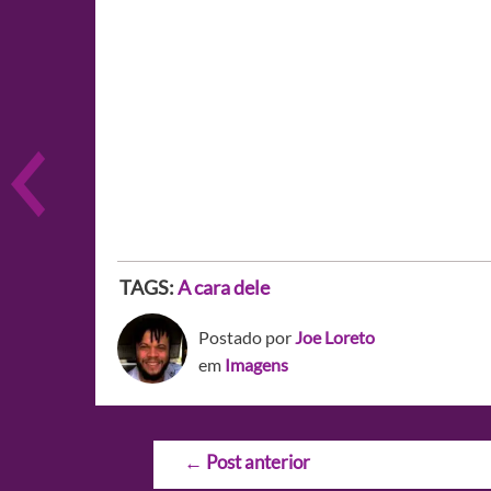
TAGS:
A cara dele
Postado por
Joe Loreto
em
Imagens
Navegação
←
Post anterior
de