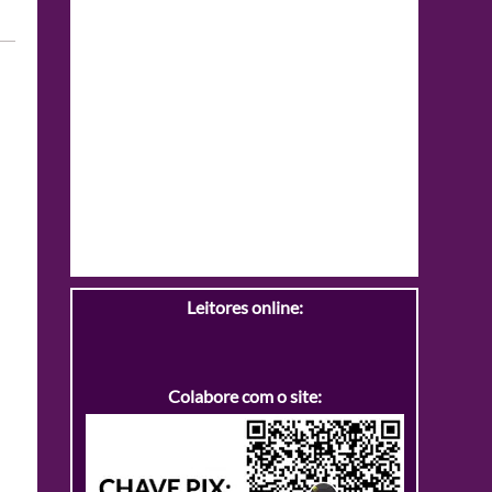
Leitores online:
Colabore com o site: