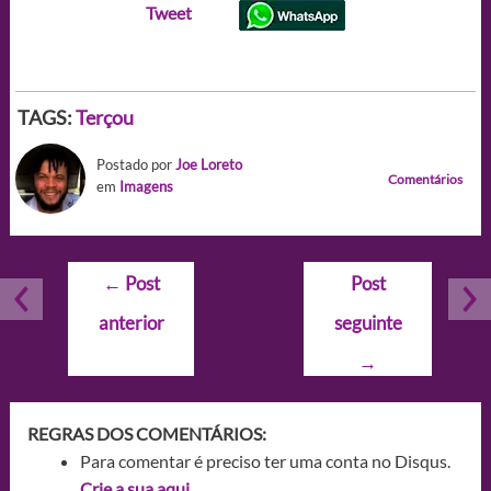
Tweet
TAGS:
Terçou
Postado por
Joe Loreto
Comentários
em
Imagens
Navegação
←
Post
Post
de
anterior
seguinte
Post
→
REGRAS DOS COMENTÁRIOS:
Para comentar é preciso ter uma conta no Disqus.
Crie a sua aqui.