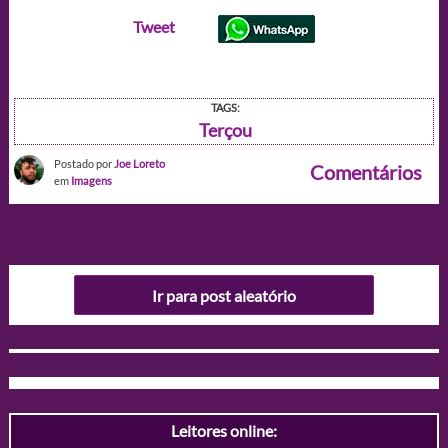
Tweet
TAGS:
Terçou
Postado por
Joe Loreto
Comentários
em
Imagens
Ir para post aleatório
Leitores online: