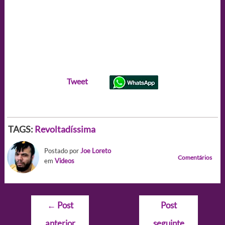
Tweet
TAGS:
Revoltadíssima
Postado por
Joe Loreto
Comentários
em
Videos
Navegação
←
Post
Post
de
anterior
seguinte