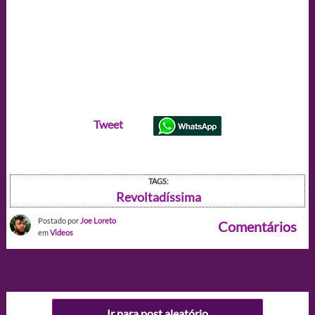
Tweet
TAGS:
Revoltadíssima
Postado por
Joe Loreto
Comentários
em
Videos
Ir para post aleatório