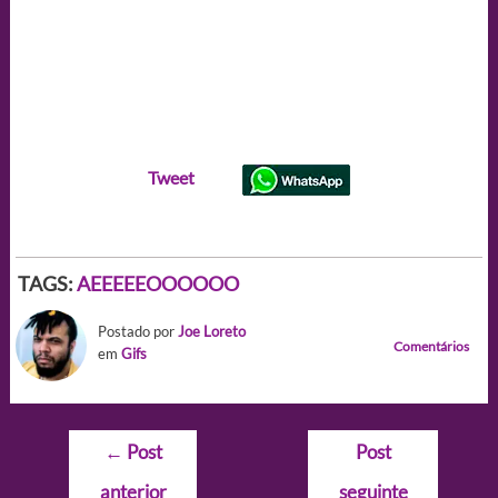
Tweet
TAGS:
AEEEEEOOOOOO
Postado por
Joe Loreto
Comentários
em
Gifs
Navegação
←
Post
Post
de
anterior
seguinte