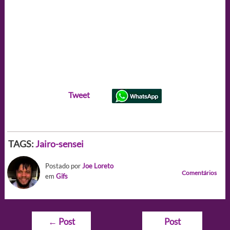
Tweet
TAGS:
Jairo-sensei
Postado por
Joe Loreto
Comentários
em
Gifs
Navegação
←
Post
Post