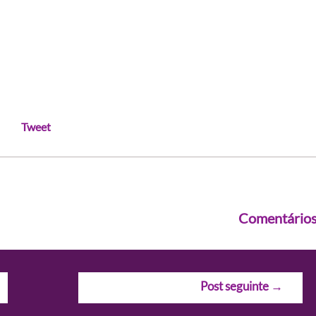
Tweet
Comentário
Post seguinte
→