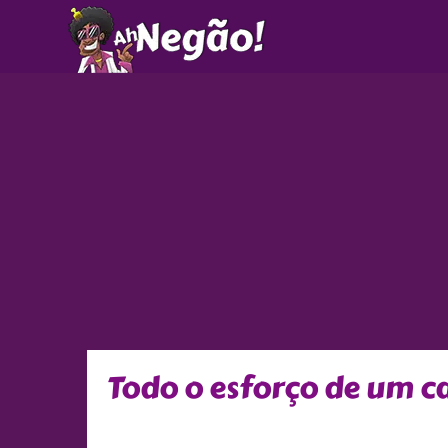
Ir
para
o
conteúdo
Todo o esforço de um ca