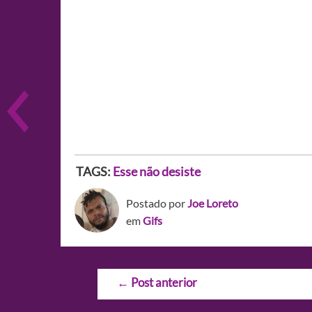
TAGS:
Esse não desiste
Postado por
Joe Loreto
em
Gifs
Navegação
←
Post anterior
de
Post