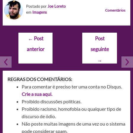
Postado por
Joe Loreto
Comentários
em
Imagens
Navegação
←
Post
Post
de
anterior
seguinte
Post
→
REGRAS DOS COMENTÁRIOS:
Para comentar é preciso ter uma conta no Disqus.
Crie a sua aqui.
Proibido discussões políticas.
Proibido racismo, homofobia ou qualquer tipo de
discurso de ódio.
Não poste muitas imagens de uma vez ou o sistema
pode considerar spam.