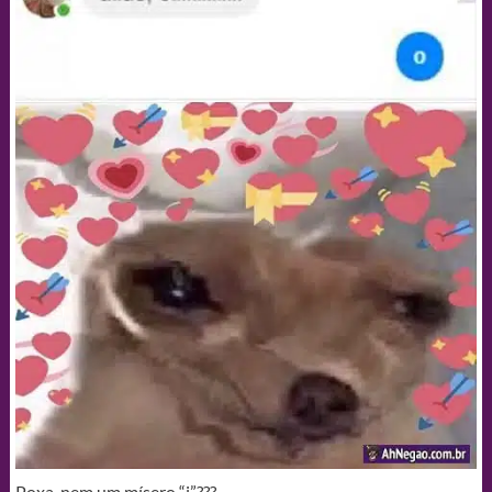
Poxa, nem um mísero “i”???