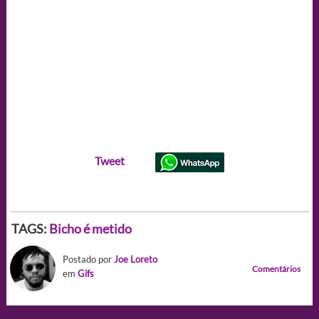
Tweet
TAGS:
Bicho é metido
Postado por
Joe Loreto
Comentários
em
Gifs