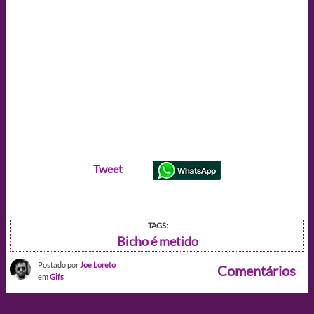
Tweet
TAGS:
Bicho é metido
Postado por
Joe Loreto
Comentários
em
Gifs