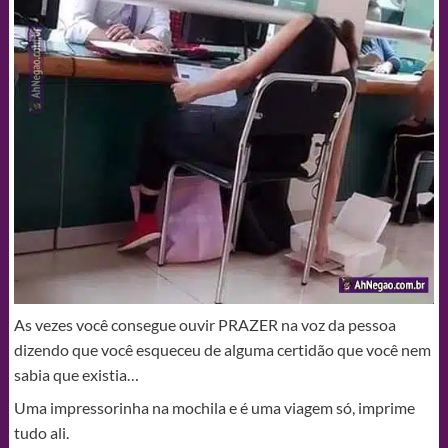
As vezes você consegue ouvir PRAZER na voz da pessoa
dizendo que você esqueceu de alguma certidão que você nem
sabia que existia…
Uma impressorinha na mochila e é uma viagem só, imprime
tudo ali.