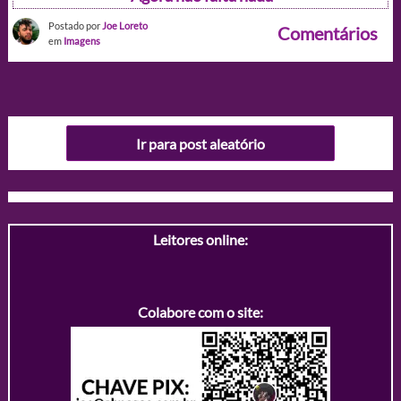
Postado por
Joe Loreto
Comentários
em
Imagens
Ir para post aleatório
Leitores online:
Colabore com o site: