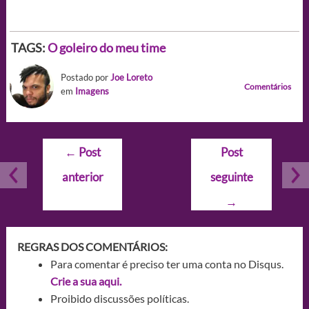
TAGS:
O goleiro do meu time
Postado por
Joe Loreto
Comentários
em
Imagens
Navegação
←
Post
Post
de
anterior
seguinte
Post
→
REGRAS DOS COMENTÁRIOS:
Para comentar é preciso ter uma conta no Disqus.
Crie a sua aqui.
Proibido discussões políticas.