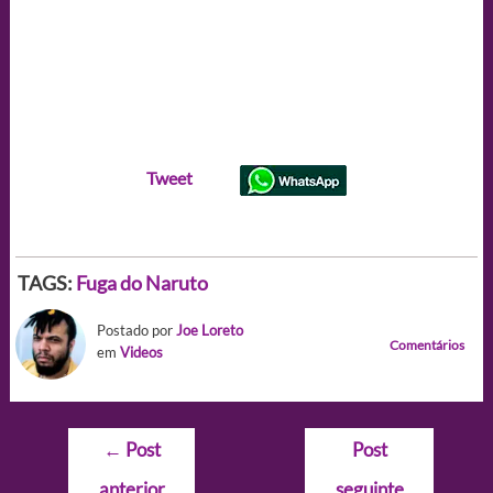
Tweet
TAGS:
Fuga do Naruto
Postado por
Joe Loreto
Comentários
em
Videos
Navegação
←
Post
Post
de
anterior
seguinte