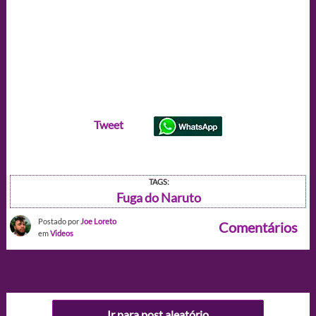
Tweet
TAGS:
Fuga do Naruto
Postado por
Joe Loreto
Comentários
em
Videos
Ir para post aleatório