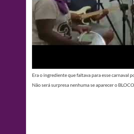
Era o ingrediente que faltava para esse carnaval 
Não será surpresa nenhuma se aparecer o BLOCO