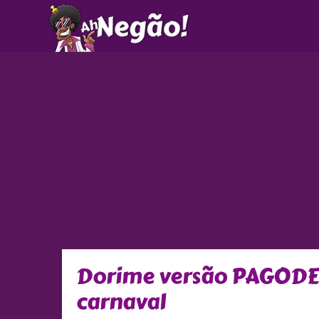
Ir
para
o
conteúdo
Dorime versão PAGODE: 
carnaval