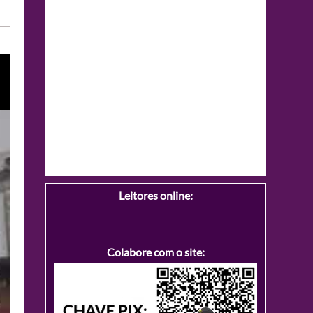
Leitores online:
Colabore com o site: