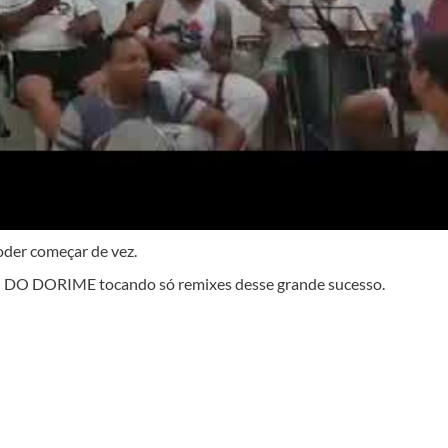
poder começar de vez.
 DO DORIME tocando só remixes desse grande sucesso.