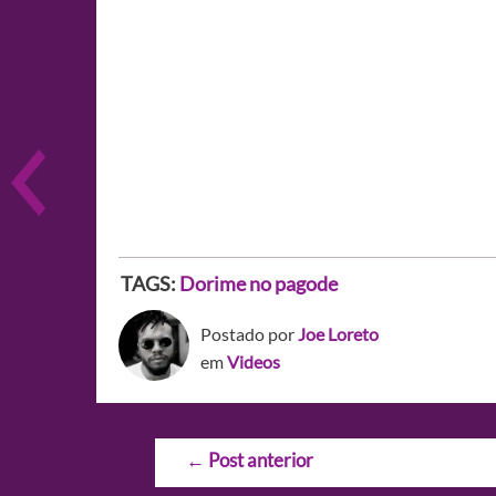
TAGS:
Dorime no pagode
Postado por
Joe Loreto
em
Videos
Navegação
←
Post anterior
de