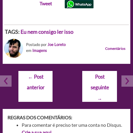
Tweet
TAGS:
Eu nem consigo ler isso
Postado por
Joe Loreto
Comentários
em
Imagens
Navegação
←
Post
Post
de
anterior
seguinte
Post
→
REGRAS DOS COMENTÁRIOS:
Para comentar é preciso ter uma conta no Disqus.
Crie a sua aqui.