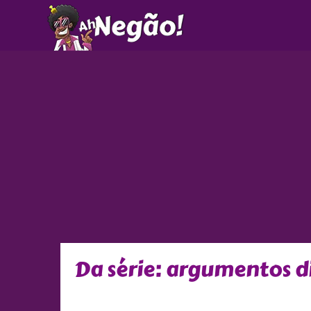
Ir
para
o
conteúdo
Da série: argumentos di