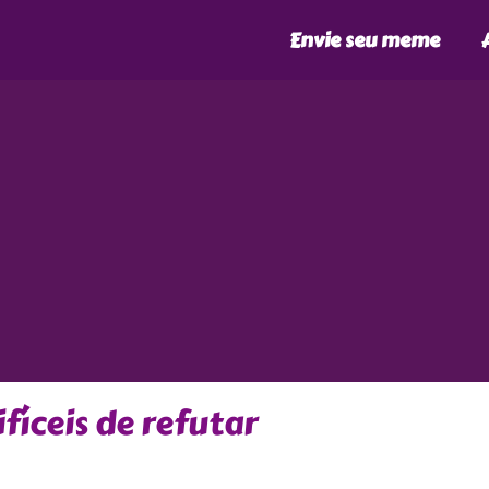
Envie seu meme
fíceis de refutar