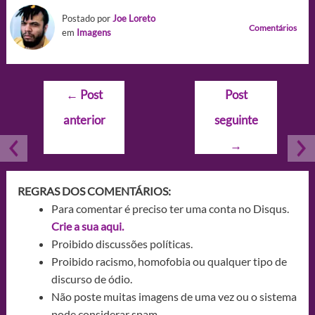
Postado por
Joe Loreto
Comentários
em
Imagens
Navegação
←
Post
Post
de
anterior
seguinte
Post
→
REGRAS DOS COMENTÁRIOS:
Para comentar é preciso ter uma conta no Disqus.
Crie a sua aqui.
Proibido discussões políticas.
Proibido racismo, homofobia ou qualquer tipo de
discurso de ódio.
Não poste muitas imagens de uma vez ou o sistema
pode considerar spam.