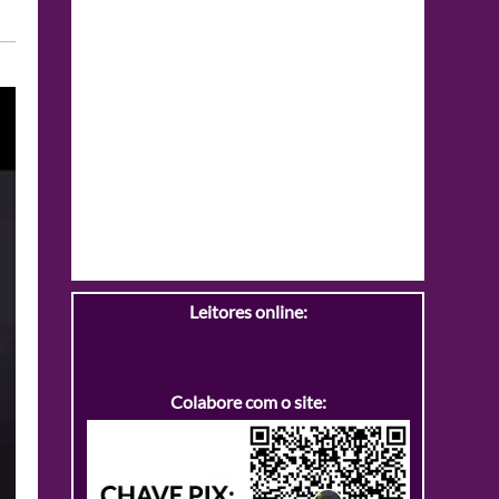
Leitores online:
Colabore com o site: