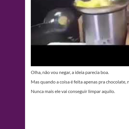
Olha, não vou negar, a ideia parecia boa.
Mas quando a coisa é feita apenas pra chocolate, nã
Nunca mais ele vai conseguir limpar aquilo.