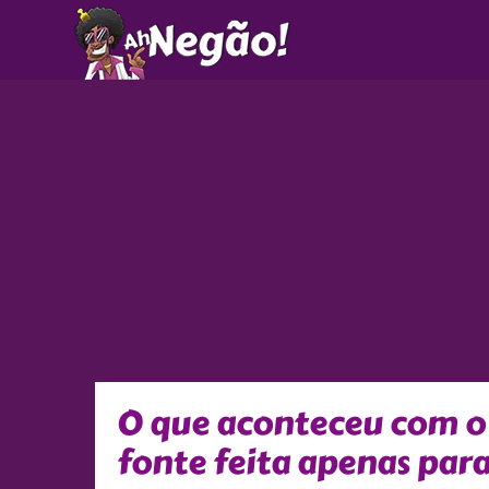
Ir
para
o
conteúdo
O que aconteceu com o 
fonte feita apenas par