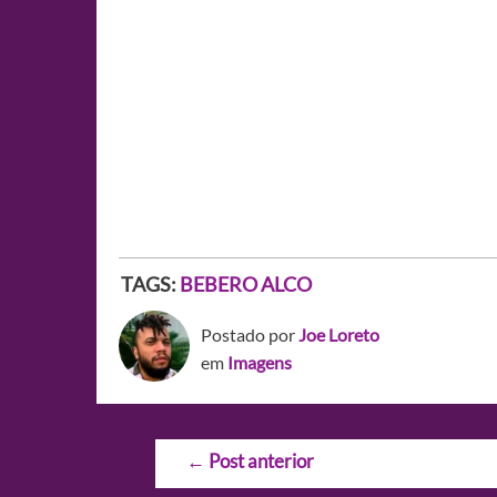
TAGS:
BEBERO ALCO
Postado por
Joe Loreto
em
Imagens
Navegação
←
Post anterior
de