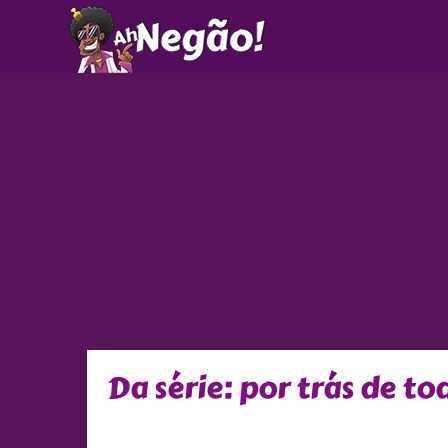
Ir
para
o
conteúdo
Da série: por trás de t