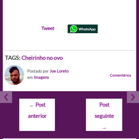
Tweet
TAGS:
Cheirinho no ovo
Postado por
Joe Loreto
Comentários
em
Imagens
Navegação
←
Post
Post
de
anterior
seguinte
Post
→