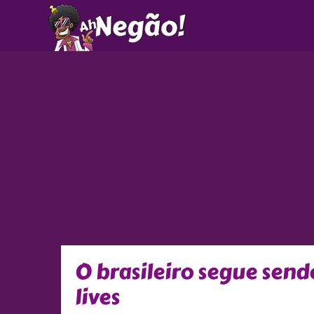
Ir
para
o
conteúdo
O brasileiro segue sen
lives