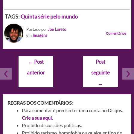
TAGS:
Quinta série pelo mundo
Postado por
Joe Loreto
Comentários
em
Imagens
Navegação
←
Post
Post
de
anterior
seguinte
Post
→
REGRAS DOS COMENTÁRIOS:
Para comentar é preciso ter uma conta no Disqus.
Crie a sua aqui.
Proibido discussões políticas.
Proibido racismo, homofobia ou qualquer tipo de